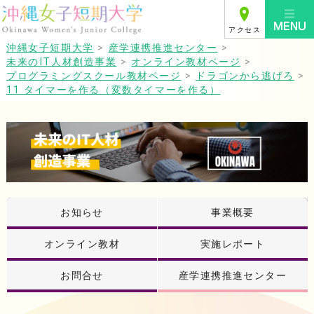
アクセス
沖縄女子短期大学
>
産学連携推進センター
>
未来のIT人材創造事業
>
オンライン教材ページ
>
プログラミングスクール教材ページ
>
ドラゴンから逃げろ
>
11 タイマーを作る（変数タイマーを作る）
お知らせ
事業概要
オンライン教材
実施レポート
お問合せ
産学連携推進センター