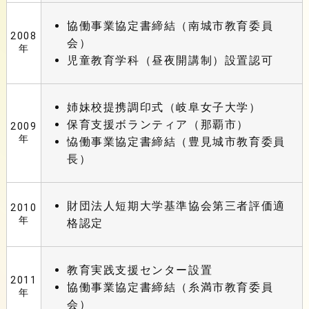
協働事業協定書締結（南城市教育委員
2008
会）
年
児童教育学科（昼夜開講制）設置認可
姉妹校提携調印式（岐阜女子大学）
保育支援ボランティア（那覇市）
2009
年
恊働事業協定書締結（豊見城市教育委員
長）
財団法人短期大学基準協会第三者評価適
2010
年
格認定
教育実践支援センター設置
2011
協働事業協定書締結（糸満市教育委員
年
会）