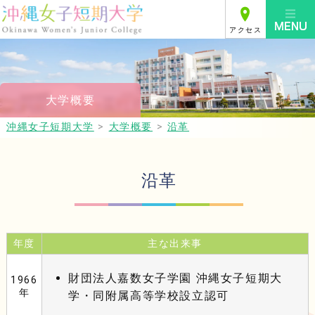
アクセス
大学概要
沖縄女子短期大学
>
大学概要
>
沿革
沿革
年度
主な出来事
財団法人嘉数女子学園 沖縄女子短期大
1966
年
学・同附属高等学校設立認可