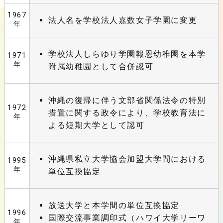
1967
法人名を学校法人嘉数女子学園に変更
年
学校法人しらゆり学園報恩幼稚園を本学
1971
年
附属幼稚園として合併認可
沖縄の復帰に伴う文部省関係法令の特別
1972
措置に関する政令により、学校教育法に
年
よる短期大学として認可
沖縄県私立大学協会加盟大学間における
1995
年
単位互換協定
放送大学と本学間の単位互換協定
1996
国際交流事業調印式（ハワイ大学リーワ
年