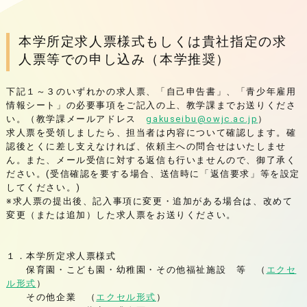
本学所定求人票様式もしくは貴社指定の求
人票等での申し込み（本学推奨）
下記１～３のいずれかの求人票、「自己申告書」、「青少年雇用
情報シート」の必要事項をご記入の上、教学課までお送りくださ
い。（教学課メールアドレス
gakuseibu@owjc.ac.jp
）
求人票を受領しましたら、担当者は内容について確認します。確
認後とくに差し支えなければ、依頼主への問合せはいたしませ
ん。また、メール受信に対する返信も行いませんので、御了承く
ださい。(受信確認を要する場合、送信時に「返信要求」等を設定
してください。)
※求人票の提出後、記入事項に変更・追加がある場合は、改めて
変更（または追加）した求人票をお送りください。
１．本学所定求人票様式
保育園・こども園・幼稚園・その他福祉施設 等 （
エクセ
ル形式
）
その他企業 （
エクセル形式
）