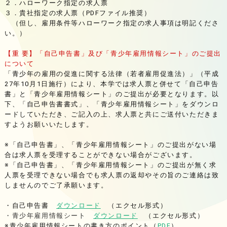
２．ハローワーク指定の求人票
３．貴社指定の求人票（PDFファイル推奨）
（但し、雇用条件等ハローワーク指定の求人事項は明記くださ
い。）
【重 要】「自己申告書」及び「青少年雇用情報シート」のご提出
について
「青少年の雇用の促進に関する法律（若者雇用促進法）」（平成
27年10月1日施行）により、本学では求人票と併せて「自己申告
書」と「青少年雇用情報シート」のご提出が必要となります。以
下、「自己申告書書式」、「青少年雇用情報シート」をダウンロ
ードしていただき、ご記入の上、求人票と共にご送付いただきま
すようお願いいたします。
※「自己申告書」、「青少年雇用情報シート」のご提出がない場
合は求人票を受理することができない場合がございます。
※「自己申告書」、「青少年雇用情報シート」のご提出が無く求
人票を受理できない場合でも求人票の返却やその旨のご連絡は致
しませんのでご了承願います。
・自己申告書
ダウンロード
（エクセル形式）
・
青少年雇用情報シート
ダウンロード
（エクセル形式）
※青少年雇用情報シートの書き方のポイント（
PDF
）