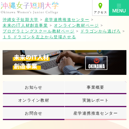
アクセス
沖縄女子短期大学
>
産学連携推進センター
>
未来のIT人材創造事業
>
オンライン教材ページ
>
プログラミングスクール教材ページ
>
ドラゴンから逃げろ
>
１５ ドラゴンを左上から登場させる
お知らせ
事業概要
オンライン教材
実施レポート
お問合せ
産学連携推進センター