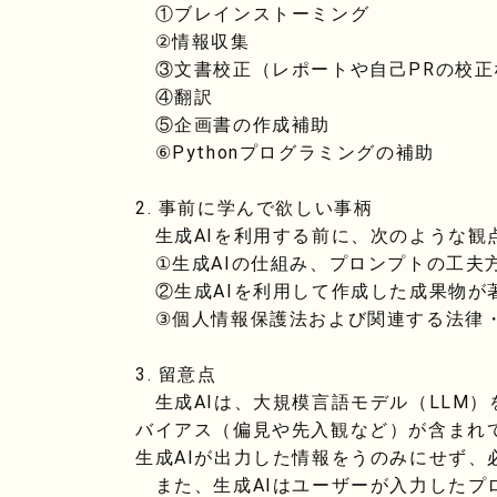
①ブレインストーミング
②情報収集
③文書校正（レポートや自己PRの校正
④翻訳
⑤企画書の作成補助
⑥Pythonプログラミングの補助
2. 事前に学んで欲しい事柄
生成AIを利用する前に、次のような観
①生成AIの仕組み、プロンプトの工夫
②生成AIを利用して作成した成果物が
③個人情報保護法および関連する法律
3. 留意点
生成AIは、大規模言語モデル（LLM
バイアス（偏見や先入観など）が含まれ
生成AIが出力した情報をうのみにせず、
また、生成AIはユーザーが入力したプ