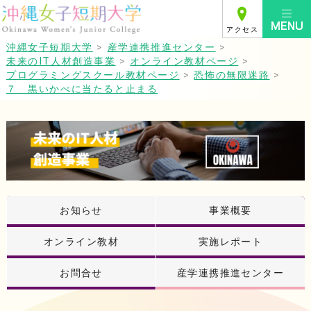
アクセス
沖縄女子短期大学
>
産学連携推進センター
>
未来のIT人材創造事業
>
オンライン教材ページ
>
プログラミングスクール教材ページ
>
恐怖の無限迷路
>
７ 黒いかべに当たると止まる
お知らせ
事業概要
オンライン教材
実施レポート
お問合せ
産学連携推進センター