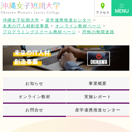
アクセス
沖縄女子短期大学
>
産学連携推進センター
>
未来のIT人材創造事業
>
オンライン教材ページ
>
プログラミングスクール教材ページ
>
恐怖の無限迷路
お知らせ
事業概要
オンライン教材
実施レポート
お問合せ
産学連携推進センター