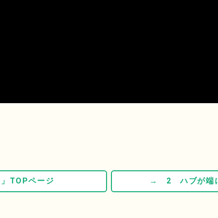
」TOPページ
→ 2 ハブが端