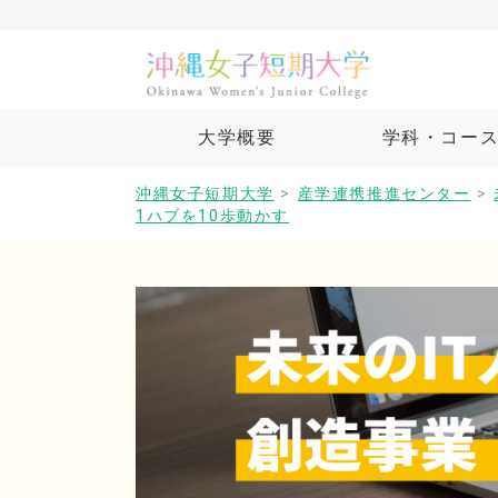
大学概要
学科・コー
沖縄女子短期大学
>
産学連携推進センター
>
1ハブを10歩動かす