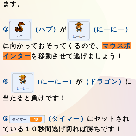
ます。
③
（ハブ）
が
（にーにー）
に向かっておそってくるので、
マウスポ
インター
を移動させて逃げましょう！
④
（にーにー）
が
（ドラゴン）
に
当たると負けです！
⑤
（タイマー）
にセットされ
ている１０秒間逃げ切れば勝ちです！