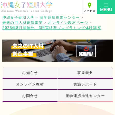
アクセス
沖縄女子短期大学
>
産学連携推進センター
>
未来のIT人材創造事業
>
オンライン教材ページ
>
2025年8月開催分 3回完結型プログラミング体験講座
お知らせ
事業概要
オンライン教材
実施レポート
お問合せ
産学連携推進センター