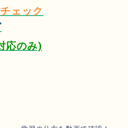
をチェック
グ
E対応のみ)