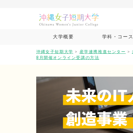
大学概要
学科・コー
沖縄女子短期大学
>
産学連携推進センター
>
8月開催オンライン受講の方法