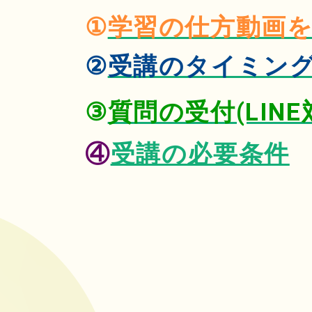
①
学習の仕方動画
②
受講のタイミン
③
質問の受付(LIN
④
受講の必要条件