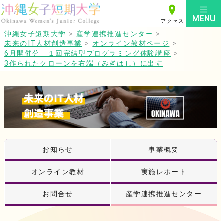
アクセス
沖縄女子短期大学
>
産学連携推進センター
>
未来のIT人材創造事業
>
オンライン教材ページ
>
6月開催分 １回完結型プログラミング体験講座
>
3作られたクローンを右端（みぎはし）に出す
お知らせ
事業概要
オンライン教材
実施レポート
お問合せ
産学連携推進センター