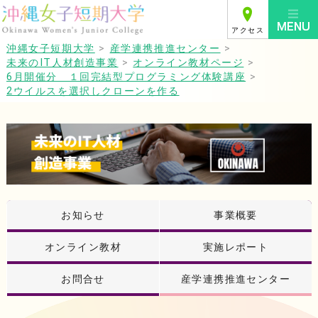
アクセス
沖縄女子短期大学
>
産学連携推進センター
>
未来のIT人材創造事業
>
オンライン教材ページ
>
6月開催分 １回完結型プログラミング体験講座
>
2ウイルスを選択しクローンを作る
お知らせ
事業概要
オンライン教材
実施レポート
お問合せ
産学連携推進センター