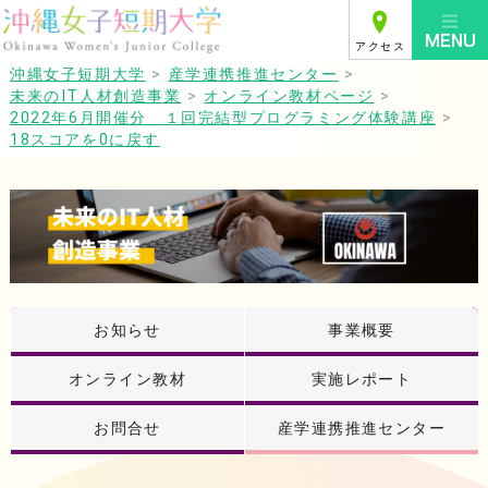
アクセス
沖縄女子短期大学
>
産学連携推進センター
>
未来のIT人材創造事業
>
オンライン教材ページ
>
2022年6月開催分 １回完結型プログラミング体験講座
>
18スコアを0に戻す
お知らせ
事業概要
オンライン教材
実施レポート
お問合せ
産学連携推進センター