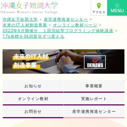
アクセス
沖縄女子短期大学
>
産学連携推進センター
>
未来のIT人材創造事業
>
オンライン教材ページ
>
2022年6月開催分 １回完結型プログラミング体験講座
>
17x座標を36回変化ずつ変える
お知らせ
事業概要
オンライン教材
実施レポート
お問合せ
産学連携推進センター