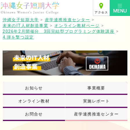
アクセス
沖縄女子短期大学
>
産学連携推進センター
>
未来のIT人材創造事業
>
オンライン教材ページ
>
2026年2月開催分 3回完結型プログラミング体験講座
>
4.弾を撃つ設定
お知らせ
事業概要
オンライン教材
実施レポート
お問合せ
産学連携推進センター