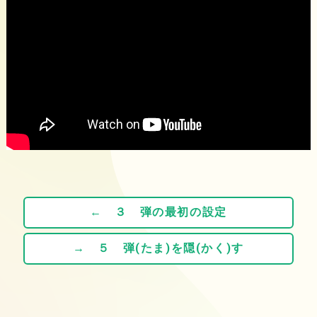
← ３ 弾の最初の設定
→ ５ 弾(たま)を隠(かく)す