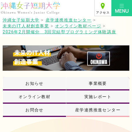
アクセス
沖縄女子短期大学
>
産学連携推進センター
>
未来のIT人材創造事業
>
オンライン教材ページ
>
2026年2月開催分 3回完結型プログラミング体験講座
お知らせ
事業概要
オンライン教材
実施レポート
お問合せ
産学連携推進センター