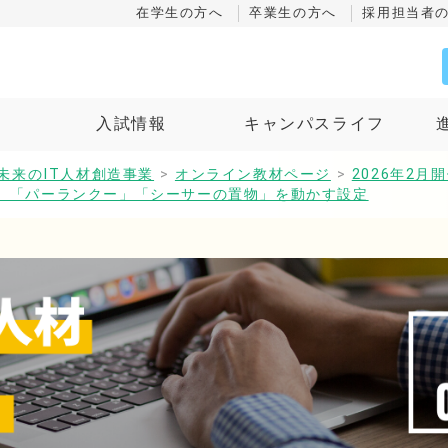
在学生の方へ
卒業生の方へ
採用担当者
ス
入試情報
キャンパスライフ
未来のIT人材創造事業
>
オンライン教材ページ
>
2026年2
ス」「パーランクー」「シーサーの置物」を動かす設定