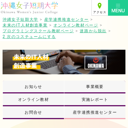
アクセス
沖縄女子短期大学
>
産学連携推進センター
>
未来のIT人材創造事業
>
オンライン教材ページ
>
プログラミングスクール教材ページ
>
迷路から脱出
>
2 次のコスチュームにする
お知らせ
事業概要
オンライン教材
実施レポート
お問合せ
産学連携推進センター