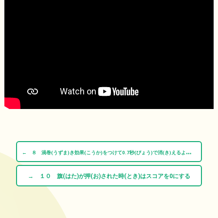
←
８ 渦巻(うずま)き効果(こうか)をつけて0.7秒(びょう)で消(き)えるようにする
→ １０ 旗(はた)が押(お)された時(とき)はスコアを0にする