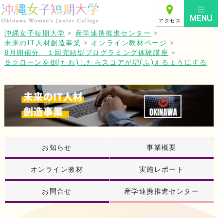
アクセス
沖縄女子短期大学
>
産学連携推進センター
>
未来のIT人材創造事業
>
オンライン教材ページ
>
8月開催分 １回完結型プログラミング体験講座
>
９クローンを倒(たお)したらスコアが増(ふ)えるようにする
お知らせ
事業概要
オンライン教材
実施レポート
お問合せ
産学連携推進センター