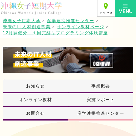
アクセス
沖縄女子短期大学
>
産学連携推進センター
>
未来のIT人材創造事業
>
オンライン教材ページ
>
12月開催分 １回完結型プログラミング体験講座
お知らせ
事業概要
オンライン教材
実施レポート
お問合せ
産学連携推進センター