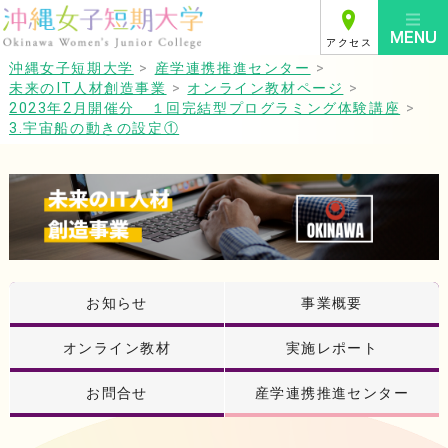
アクセス
沖縄女子短期大学
>
産学連携推進センター
>
未来のIT人材創造事業
>
オンライン教材ページ
>
2023年2月開催分 １回完結型プログラミング体験講座
>
3.宇宙船の動きの設定①
お知らせ
事業概要
オンライン教材
実施レポート
お問合せ
産学連携推進センター