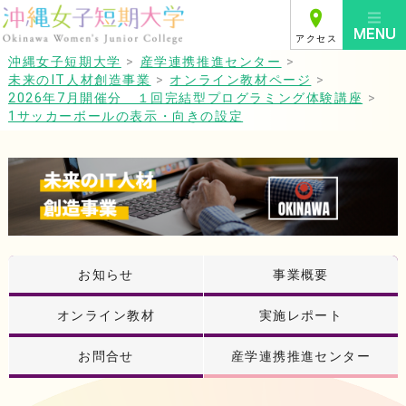
アクセス
沖縄女子短期大学
>
産学連携推進センター
>
未来のIT人材創造事業
>
オンライン教材ページ
>
2026年7月開催分 １回完結型プログラミング体験講座
>
1サッカーボールの表示・向きの設定
お知らせ
事業概要
オンライン教材
実施レポート
お問合せ
産学連携推進センター