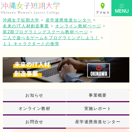
アクセス
沖縄女子短期大学
>
産学連携推進センター
>
未来のIT人材創造事業
>
オンライン教材ページ
>
第2期プログラミングスクール教材ページ
>
二人で遊べるゲームをプログラミングしよう！
>
１１ キャラクターとの衝突
お知らせ
事業概要
オンライン教材
実施レポート
お問合せ
産学連携推進センター