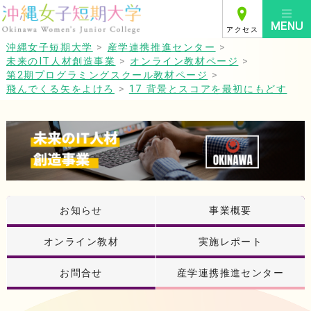
アクセス
沖縄女子短期大学
>
産学連携推進センター
>
未来のIT人材創造事業
>
オンライン教材ページ
>
第2期プログラミングスクール教材ページ
>
飛んでくる矢をよけろ
>
17 背景とスコアを最初にもどす
お知らせ
事業概要
オンライン教材
実施レポート
お問合せ
産学連携推進センター