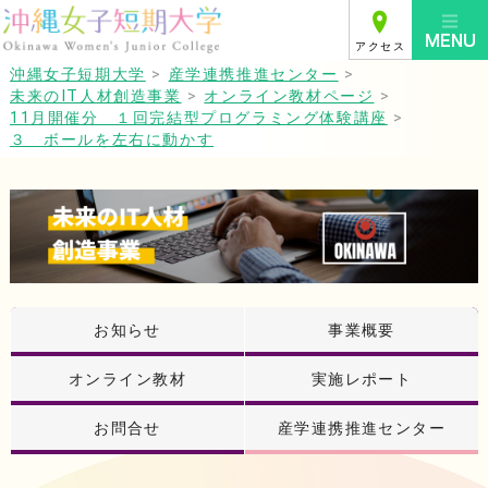
アクセス
沖縄女子短期大学
>
産学連携推進センター
>
未来のIT人材創造事業
>
オンライン教材ページ
>
11月開催分 １回完結型プログラミング体験講座
>
３ ボールを左右に動かす
お知らせ
事業概要
オンライン教材
実施レポート
お問合せ
産学連携推進センター