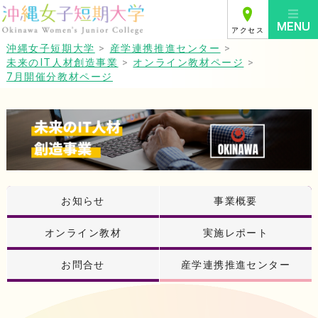
アクセス
沖縄女子短期大学
>
産学連携推進センター
>
未来のIT人材創造事業
>
オンライン教材ページ
>
7月開催分教材ページ
お知らせ
事業概要
オンライン教材
実施レポート
お問合せ
産学連携推進センター