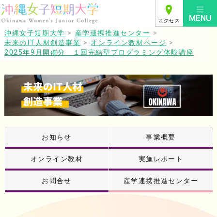
アクセス
沖縄女子短期大学
>
産学連携推進センター
>
未来のIT人材創造事業
>
オンライン教材ページ
>
2025年9月開催分 １回完結型プログラミング体験講座
お知らせ
事業概要
オンライン教材
実施レポート
お問合せ
産学連携推進センター