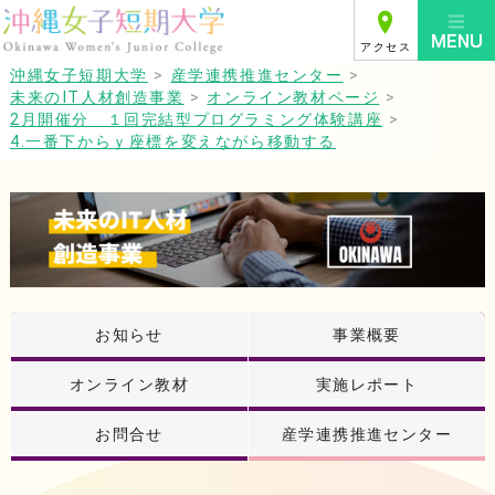
アクセス
沖縄女子短期大学
>
産学連携推進センター
>
未来のIT人材創造事業
>
オンライン教材ページ
>
2月開催分 １回完結型プログラミング体験講座
>
4.一番下からｙ座標を変えながら移動する
お知らせ
事業概要
オンライン教材
実施レポート
お問合せ
産学連携推進センター