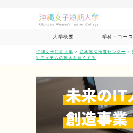
大学概要
学科・コー
沖縄女子短期大学
>
産学連携推進センター
>
9.アイテムの動きを速くする