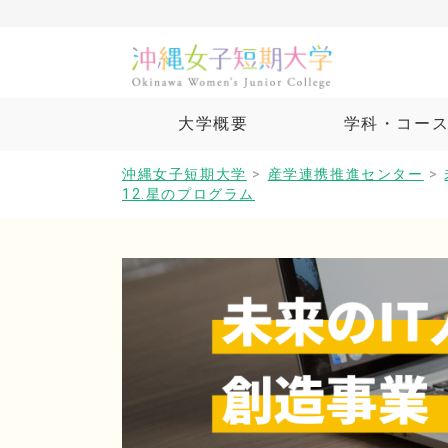
大学概要
学科・コー
沖縄女子短期大学
>
産学連携推進センター
>
12.星のプログラム