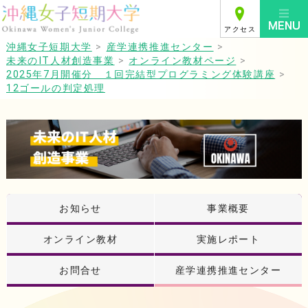
アクセス
沖縄女子短期大学
>
産学連携推進センター
>
未来のIT人材創造事業
>
オンライン教材ページ
>
2025年7月開催分 １回完結型プログラミング体験講座
>
12ゴールの判定処理
お知らせ
事業概要
オンライン教材
実施レポート
お問合せ
産学連携推進センター