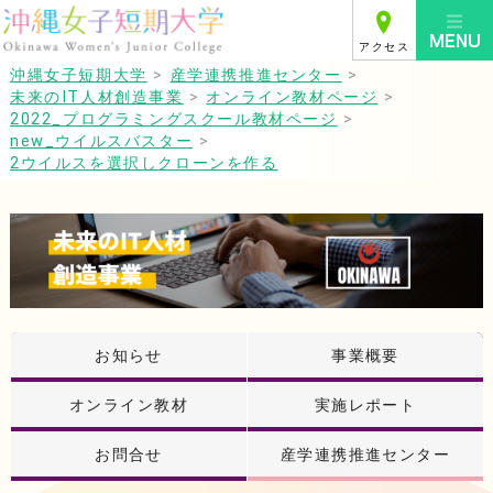
アクセス
沖縄女子短期大学
>
産学連携推進センター
>
未来のIT人材創造事業
>
オンライン教材ページ
>
2022_プログラミングスクール教材ページ
>
new_ウイルスバスター
>
2ウイルスを選択しクローンを作る
お知らせ
事業概要
オンライン教材
実施レポート
お問合せ
産学連携推進センター