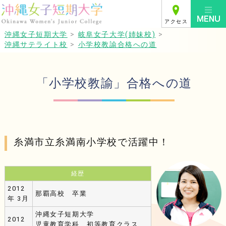
アクセス
沖縄女子短期大学
>
岐阜女子大学(姉妹校)
>
沖縄サテライト校
>
小学校教諭合格への道
「小学校教諭」合格への道
糸満市立糸満南小学校で活躍中！
経歴
2012
那覇高校 卒業
年 3月
沖縄女子短期大学
2012
児童教育学科 初等教育クラス