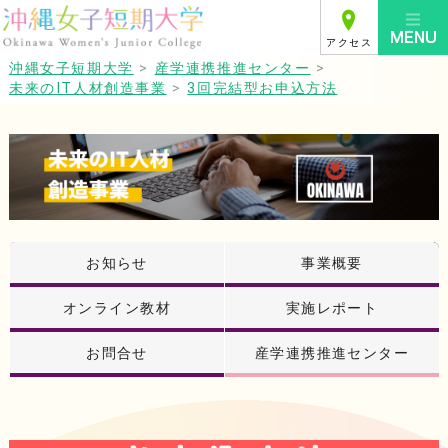
アクセス
沖縄女子短期大学
>
産学連携推進センター
>
未来のIT人材創造事業
>
3回完結型お申込方法
お知らせ
事業概要
オンライン教材
実施レポート
お問合せ
産学連携推進センター