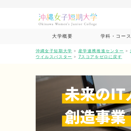
大学概要
学科・コー
沖縄女子短期大学
>
産学連携推進センター
>
ウイルスバスター
>
7スコアをゼロに戻す