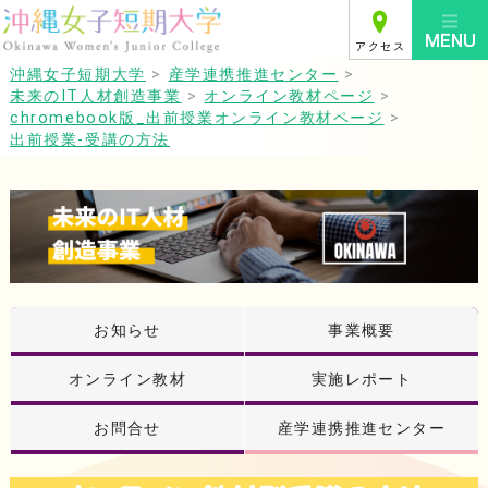
アクセス
沖縄女子短期大学
>
産学連携推進センター
>
未来のIT人材創造事業
>
オンライン教材ページ
>
chromebook版_出前授業オンライン教材ページ
>
出前授業-受講の方法
お知らせ
事業概要
オンライン教材
実施レポート
お問合せ
産学連携推進センター