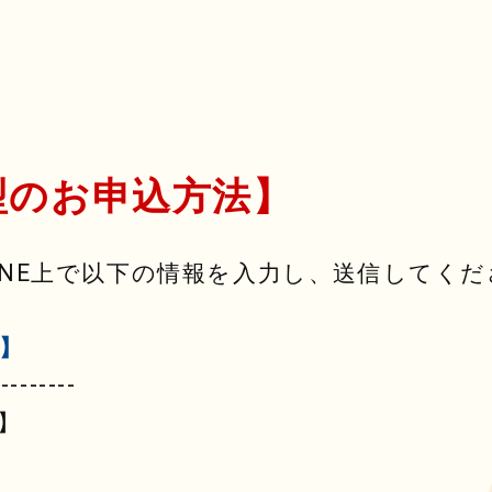
型のお申込方法】
INE上で以下の情報を入力し、送信してくだ
】
---------
】