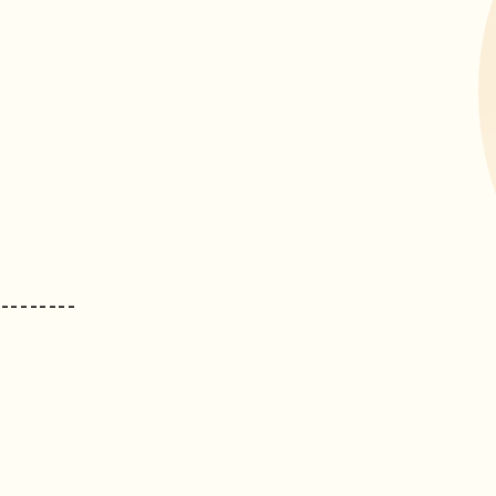
---------