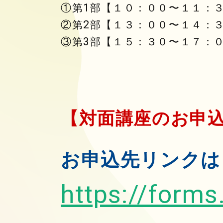
①第1部【１０：００〜１１：
②第2部【１３：００〜１４：
③第3部【１５：３０〜１７：
【対面講座のお申
お申込先リンクは
https://form