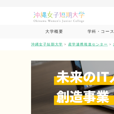
大学概要
学科・コー
沖縄女子短期大学
>
産学連携推進センター
>