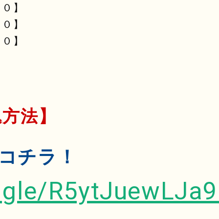
３０】
３０】
００】
込方法】
コチラ！
s.gle/R5ytJuewLJa