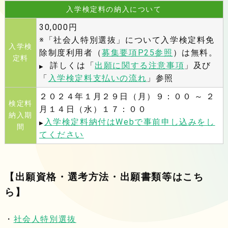
入学検定料の納入について
30,000円
※「社会人特別選抜」について入学検定料免
入学検
除制度利用者（
募集要項P25参照
）は無料。
定料
詳しくは「
出願に関する注意事項
」及び
▶
「
入学検定料支払いの流れ
」参照
２０２４年１月２９日（月）９：００ ～ ２
検定料
月１４日（水）１７：００
納入期
入学検定料納付はWebで事前申し込みをし
▶
間
てください
【出願資格・選考方法・出願書類等はこち
ら】
・
社会人特別選抜