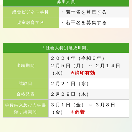
募集人員
・若干名を募集する
総合ビジネス学科
・若干名を募集する
児童教育学科
「社会人特別選抜Ⅲ期」
２０２４年（令和６年）
２月５日（月） ～
２月１４日
出願期間
（水）
※消印有効
２月２１日（水）
試験日
２月２９日（木）
合格発表
３月１日（金） ～ ３月８日
学費納入及び入学書
類手続期間
（金）
※必着