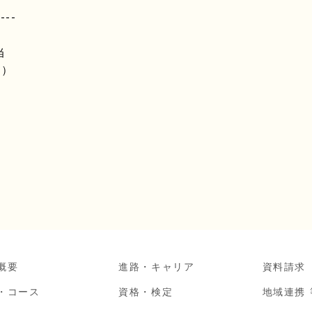
----
当
0）
概要
進路・キャリア
資料請求
・コース
資格・検定
地域連携 