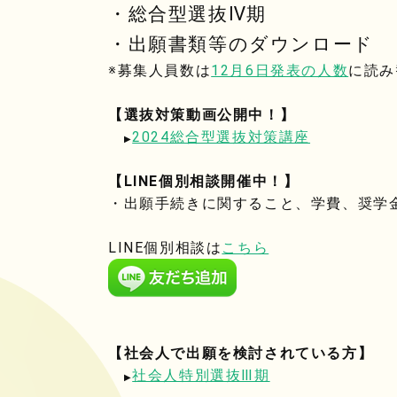
・総合型選抜Ⅳ期
・出願書類等のダウンロード
※募集人員数は
12月6日発表の人数
に読み
【選抜対策動画公開中！】
2024総合型選抜対策講座
▶
【LINE個別相談開催中！】
・出願手続きに関すること、学費、奨学
LINE個別相談は
こちら
【社会人で出願を検討されている方】
社会人特別選抜Ⅲ期
▶