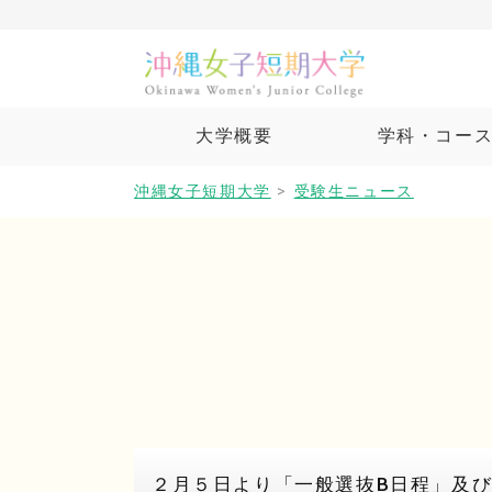
大学概要
学科・コー
沖縄女子短期大学
>
受験生ニュース
２月５日より「一般選抜B日程」及