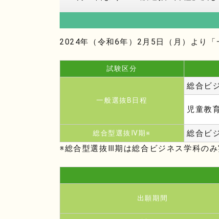
2024年（令和6年）2月5日（月）よ
試験区分
総合ビ
一般選抜B日程
児童教
総合ビ
総合型選抜Ⅳ期※
※総合型選抜Ⅲ期は総合ビジネス学科のみ
出願期間