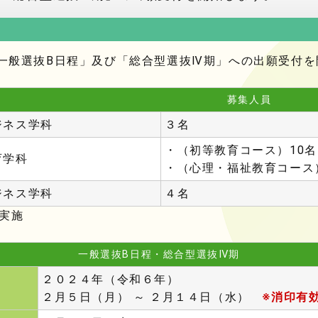
り「一般選抜B日程」及び「総合型選抜Ⅳ期」への出願受付
募集人員
ジネス学科
３名
・（初等教育コース）10名
育学科
・（心理・福祉教育コース
ジネス学科
４名
実施
一般選抜B日程・総合型選抜Ⅳ期
２０２４年（令和６年）
２月５日（月） ～ ２
月１４日（水）
※消印有