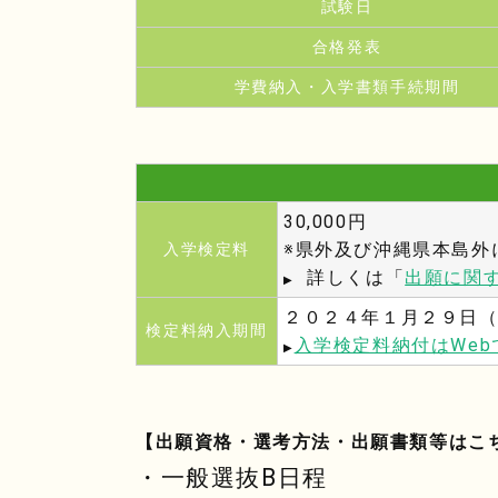
試験日
合格発表
学費納入・入学書類手続期間
30,000円
※県外及び沖縄県本島外
入学検定料
詳しくは「
出願に関
▶
２０２４年１月２９日（
検定料納入期間
入学検定料納付はWe
▶
【出願資格・選考方法・出願書類等はこ
・一般選抜B日程