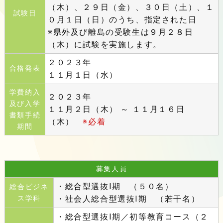
（木）、２９日（金）、３０日（土）、１
試験日
０月１日（日）のうち、指定された日
※県外及び離島の受験生は９月２８日
（木）に試験を実施します。
２０２３年
合格発表
１１月１日（水）
学費納入
２０２３年
及び入学
１１月２日（木） ～ １１月１６日
書類手続
（木）
※必着
期間
募集人員
・総合型選抜Ⅰ期 （５０名）
総合ビジネ
ス学科
・社会人総合型選抜Ⅰ期 （若干名）
・総合型選抜Ⅰ期／初等教育コース（２