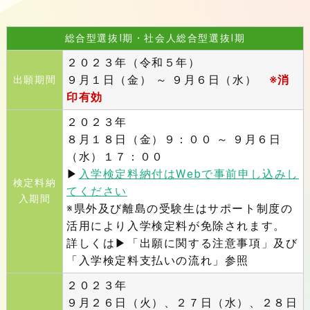
総合型選抜Ⅰ期・社会人総合型選抜Ⅰ期
２０２３年（令和５年）
９月１日（金） ～
９月６日（水）
※消
出願期間
印有効
２０２３年
８月１８日（金）９：００ ～
９月６日
（水）１７：００
▶
入学検定料納付はWebで事前申し込みし
検定料納
てください
入期間
※県外及び離島の受験生はサポート制度の
活用により入学検定料が免除されます。
詳しくは▶「出願に関する注意事項」及び
「入学検定料支払いの流れ」参照
２０２３年
９月２６日（火）、２７日（水）、２８日