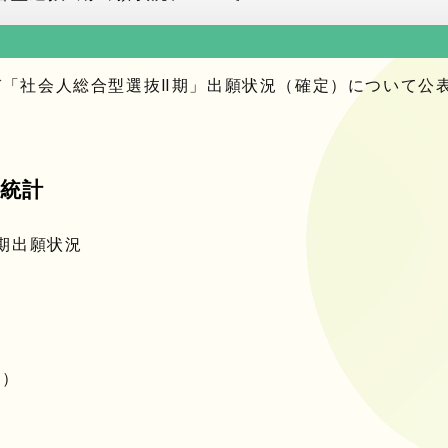
」及び「社会人総合型選抜Ⅱ期」出願状況（確定）について公
。
試統計
期出願状況
0）