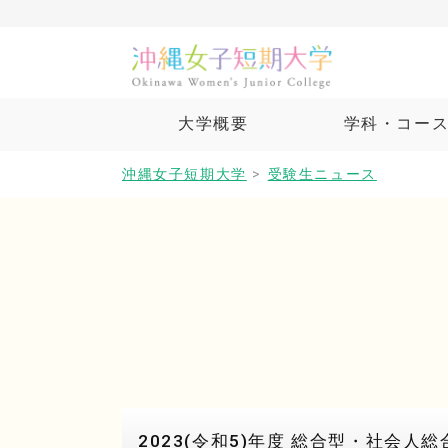
大学概要
学科・コー
沖縄女子短期大学
>
受験生ニュース
2023(令和5)年度 総合型・社会人