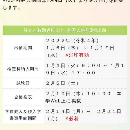
※検定料納入期間は
1月4日（火）
より受け付けを開始
します。
社会人特別選抜Ⅱ期・外国人特別選抜Ⅱ期
２０２２年（令和４年）
１月６日（木） ～ １月１９日
出願期間
（水）
※消印有効
１月４日（火）９：００ ～ １月１
検定料納入期間
９日（水）１７：００
２月５日（土）
試験日
２月１０日（木）１０：００ 本
合格発表
学Web上に掲載
２月１４日（月）～ ２月２１日
学費納入及び入学
書類手続期間
（月）
※必着