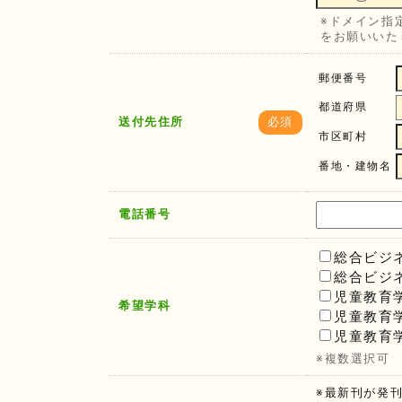
※ドメイン指定
をお願いいた
郵便番号
都道府県
送付先住所
必須
市区町村
番地・建物名
電話番号
総合ビジ
総合ビジ
児童教育
希望学科
児童教育
児童教育
※複数選択可
※最新刊が発