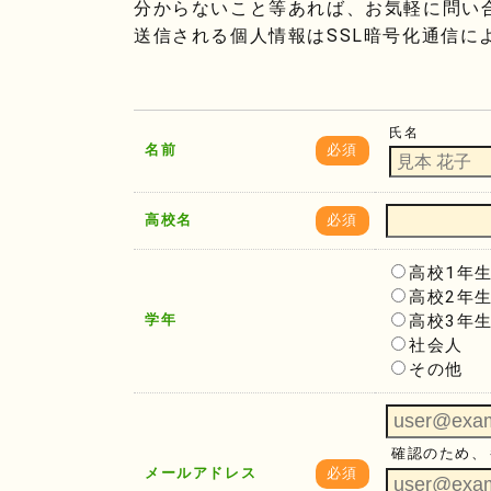
分からないこと等あれば、お気軽に問い
送信される個人情報はSSL暗号化通信に
氏名
名前
必須
高校名
必須
高校1年
高校2年
学年
高校3年
社会人
その他
確認のため、
メールアドレス
必須