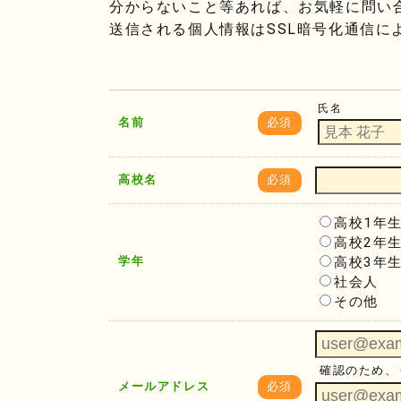
分からないこと等あれば、お気軽に問い
送信される個人情報はSSL暗号化通信に
氏名
名前
必須
高校名
必須
高校1年
高校2年
学年
高校3年
社会人
その他
確認のため、
メールアドレス
必須