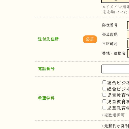
※ドメイン指定
をお願いいた
郵便番号
都道府県
送付先住所
必須
市区町村
番地・建物名
電話番号
総合ビジ
総合ビジ
児童教育
希望学科
児童教育
児童教育
※複数選択可
※最新刊が発