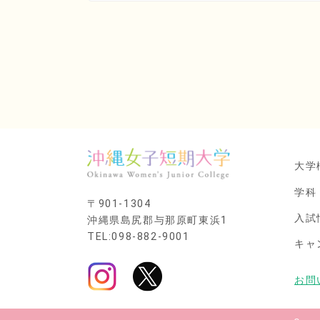
大学
学科
〒901-1304
入試
沖縄県島尻郡与那原町東浜1
TEL:098-882-9001
キャ
お問